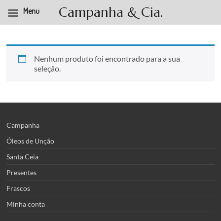
Campanha & Cia.
Menu
Pular
para
o
conteúdo
Nenhum produto foi encontrado para a sua
seleção.
Campanha
Óleos de Unção
Santa Ceia
Presentes
Frascos
Minha conta