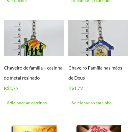
Ver opções
Adicionar ao carrinho
tem
várias
variantes.
As
opções
podem
ser
escolhidas
na
página
do
Chaveiro de família – casinha
Chaveiro Família nas mãos
produto
de metal resinado
de Deus
R$
1,79
R$
1,79
Adicionar ao carrinho
Adicionar ao carrinho