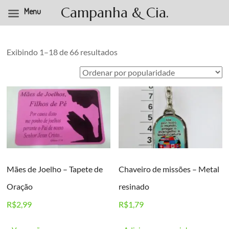
Campanha & Cia.
Menu
Pular
para
o
Classificado
Exibindo 1–18 de 66 resultados
conteúdo
por
popularidade
Mães de Joelho – Tapete de
Chaveiro de missões – Metal
Oração
resinado
R$
2,99
R$
1,79
Este
produto