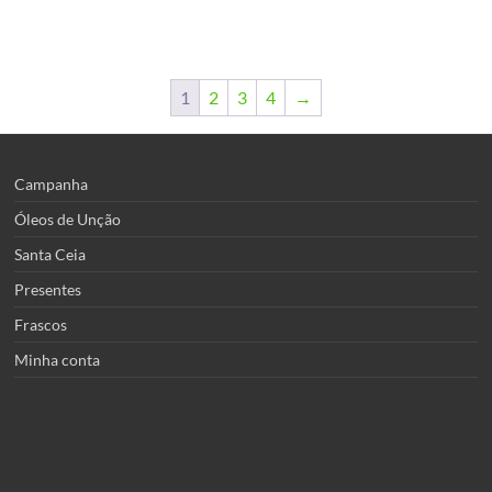
tem
R$99,90.
R$84,90.
várias
variantes.
As
opções
1
2
3
4
→
podem
ser
escolhidas
na
Campanha
página
Óleos de Unção
do
produto
Santa Ceia
Presentes
Frascos
Minha conta