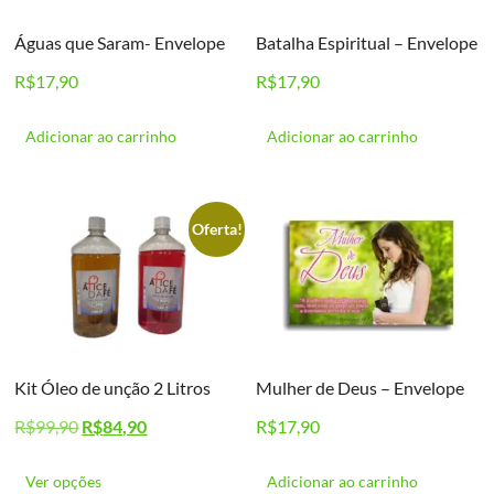
Águas que Saram- Envelope
Batalha Espiritual – Envelope
R$
17,90
R$
17,90
Adicionar ao carrinho
Adicionar ao carrinho
Oferta!
Kit Óleo de unção 2 Litros
Mulher de Deus – Envelope
O
O
R$
99,90
R$
84,90
R$
17,90
preço
preço
Este
original
atual
produto
Ver opções
Adicionar ao carrinho
era:
é: