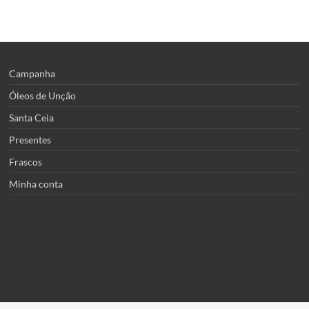
várias
variantes.
As
opções
podem
ser
Campanha
escolhidas
Óleos de Unção
na
página
Santa Ceia
do
Presentes
produto
Frascos
Minha conta