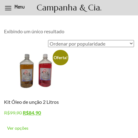
Campanha & Cia.
Menu
Pular
para
o
Exibindo um único resultado
conteúdo
Oferta!
Kit Óleo de unção 2 Litros
O
O
R$
99,90
R$
84,90
preço
preço
Este
original
atual
produto
Ver opções
era:
é:
tem
R$99,90.
R$84,90.