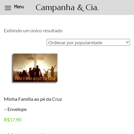
Campanha & Cia.
Menu
Pular
para
o
Exibindo um único resultado
conteúdo
Minha Família ao pé da Cruz
– Envelope
R$
17,90