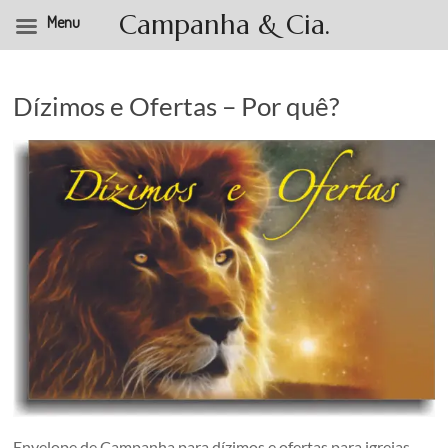
Campanha & Cia.
Menu
Pular
para
o
Dízimos e Ofertas – Por quê?
conteúdo
Envelope de Campanha para dízimos e ofertas para igrejas .