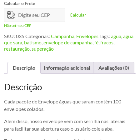
Envelope
Calcular o Frete
quantidade
Calcular
Não sei meu CEP
SKU:
035
Categorias:
Campanha
,
Envelopes
Tags:
agua
,
agua
que sara
,
batismo
,
envelope de campanha
,
fé
,
fracos
,
restauração
,
superação
Descrição
Informação adicional
Avaliações (0)
Descrição
Cada pacote de Envelope águas que saram contém 100
envelopes colados.
Além disso, nosso envelope vem com serrilha nas laterais
para facilitar sua abertura caso o usuário cole a aba.