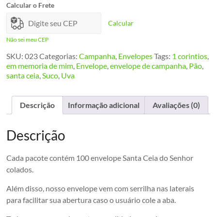
Senhor
Calcular o Frete
quantidade
Calcular
Não sei meu CEP
SKU:
023
Categorias:
Campanha
,
Envelopes
Tags:
1 corintios
,
em memoria de mim
,
Envelope
,
envelope de campanha
,
Pão
,
santa ceia
,
Suco
,
Uva
Descrição
Informação adicional
Avaliações (0)
Descrição
Cada pacote contém 100 envelope Santa Ceia do Senhor
colados.
Além disso, nosso envelope vem com serrilha nas laterais
para facilitar sua abertura caso o usuário cole a aba.