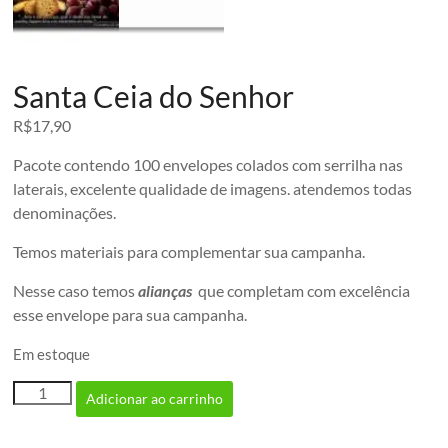
Santa Ceia do Senhor
R$
17,90
Pacote contendo 100 envelopes colados com serrilha nas
laterais, excelente qualidade de imagens. atendemos todas
denominações.
Temos materiais para complementar sua campanha.
Nesse caso temos
alianças
que completam com excelência
esse envelope para sua campanha.
Em estoque
Santa
Adicionar ao carrinho
Ceia
do