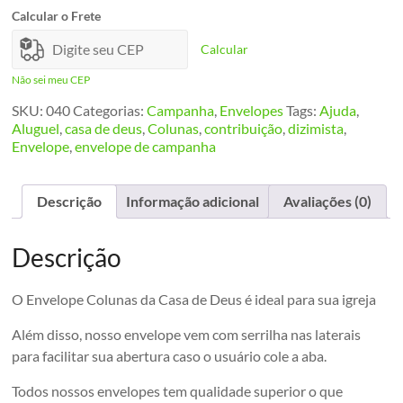
Casa
Calcular o Frete
de
Deus
Calcular
quantidade
Não sei meu CEP
SKU:
040
Categorias:
Campanha
,
Envelopes
Tags:
Ajuda
,
Aluguel
,
casa de deus
,
Colunas
,
contribuição
,
dizimista
,
Envelope
,
envelope de campanha
Descrição
Informação adicional
Avaliações (0)
Descrição
O Envelope Colunas da Casa de Deus é ideal para sua igreja
Além disso, nosso envelope vem com serrilha nas laterais
para facilitar sua abertura caso o usuário cole a aba.
Todos nossos envelopes tem qualidade superior o que