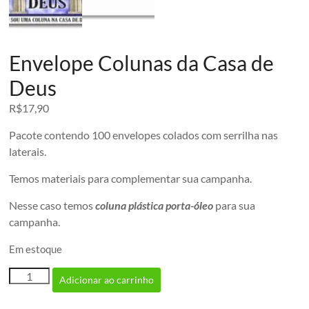
Envelope Colunas da Casa de
Deus
R$
17,90
Pacote contendo 100 envelopes colados com serrilha nas
laterais.
Temos materiais para complementar sua campanha.
Nesse caso temos
coluna plástica porta-óleo
para sua
campanha.
Em estoque
Envelope
Adicionar ao carrinho
Colunas
da