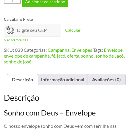
Adicionar ao carrinho
Sonho
quantidade
Calcular o Frete
Calcular
Não sei meu CEP
SKU:
033
Categorias:
Campanha
,
Envelopes
Tags:
Envelope
,
envelope de campanha
,
fé
,
jacó
,
oferta
,
sonho
,
sonho de Jacó
,
sonho de josé
Descrição
Informação adicional
Avaliações (0)
Descrição
Sonho com Deus – Envelope
O nosso envelope sonho com Deus vem com serrilha nas