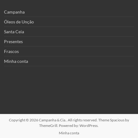
Campanha
Óleos de Unção
Santa Ceia
Presentes
Frascos
Minha conta
Copyright © 2026
Campanha & Cia.
. All rights reserved. Theme
Spacious
by
ThemeGrill. Powered by:
WordPress
.
Minha conta